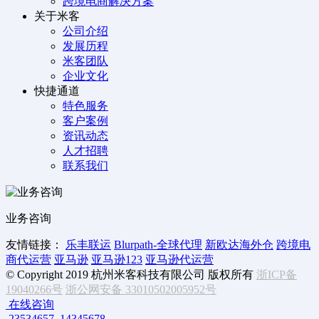
跨境电商解决方案
关于米客
公司介绍
发展历程
米客团队
企业文化
快捷通道
特色服务
客户案例
资讯动态
人才招聘
联系我们
业务咨询
友情链接：
乐丰联运
Blurpath-全球代理
新欧达海外仓
跨境电
商代运营
亚马逊
亚马逊123
亚马逊代运营
© Copyright 2019 杭州米客科技有限公司 版权所有
浙ICP备
19040266号
浙公网安备 33010502005952号
在线咨询
23534657
14345678