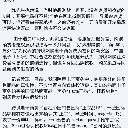
陈先生抱怨说，当时他想退货，但客户没有退货和换货的
功能，客服电话打不通;当他在网上找到客服时，客服说退货
可以，但运费由买家承担，之前还有照片，开箱后和开箱后应
该用快递寄出，否则他将不会被退回。
“由于通关时间长、商家送货慢、客服售后服务差、网购
消费者维权意识增强等一系列问题，以“风趣网购”、“海360海
外外包”为代表的跨境网购电子商务成为投诉的新灾区，中国
电子商务研究中心合法权益分析师姚建芳认为，跨境网购让消
费者有更多的购物选择，但也有有因品牌授权、购买渠道等问
题而购买假货的风险。
记者发现，目前，我国跨境电子商务中，最受质疑的是所
售商品的真实性。不少消费者向媒体投诉称，某知名品牌电子
商务购买的国际品牌商品，声称“100%正品”，“授权销售”，
到店后发现有假货嫌疑。
跨境电子商务平台在中国销售国际“正宗品牌”，一些国际
品牌拥有者也站出来确认其“正宗”。早些时候，magroland发
表了一份声明，称miya.com出售的maclarenquest手推车是假
的。Betta也否认授权Miya在日本销售zoom。T公司的测试瓶，